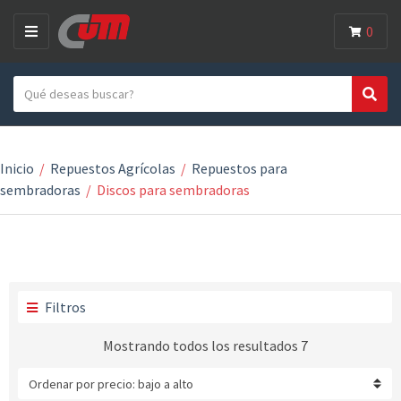
0
M
E
Search text
N
Search
Category name
U
Inicio
/
Repuestos Agrícolas
/
Repuestos para
sembradoras
/
Discos para sembradoras
Filtros
Mostrando todos los resultados 7