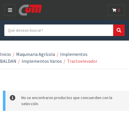
0
M
E
Search text
N
Search
Category name
U
Inicio
/
Maquinaria Agrícola
/
Implementos
BALDAN
/
Implementos Varios
/
Tractoelevador
No se encontraron productos que concuerden con la
selección.