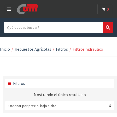
0
M
E
Search text
N
Search
Category name
U
Inicio
/
Repuestos Agrícolas
/
Filtros
/
Filtros hidráulico
Filtros
Mostrando el único resultado