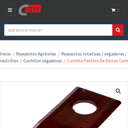
0
M
E
Search text
N
Search
Category name
U
Inicio
/
Repuestos Agrícolas
/
Repuestos rotativas / segadoras /
rastrillos
/
Cuchillas segadoras
/
Cuchilla Pastera De Discos Cum