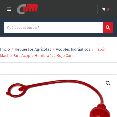
0
M
E
Search text
N
Search
Category name
U
Inicio
/
Repuestos Agrícolas
/
Acoples hidráulicos
/
Tapón
Macho Para Acople Hembra 1/2 Rojo Cum