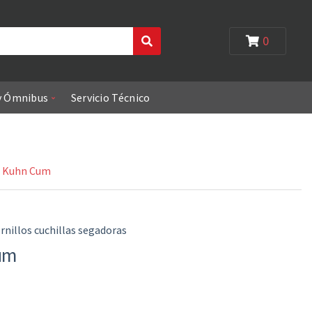
0
Search
y Ómnibus
Servicio Técnico
a Kuhn Cum
rnillos cuchillas segadoras
Cum