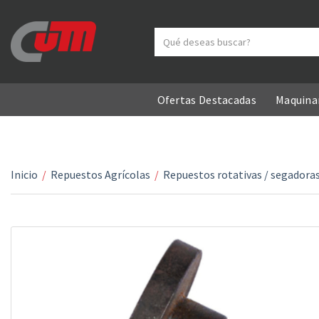
Search text
Category name
Ofertas Destacadas
Maquinar
Inicio
/
Repuestos Agrícolas
/
Repuestos rotativas / segadoras 