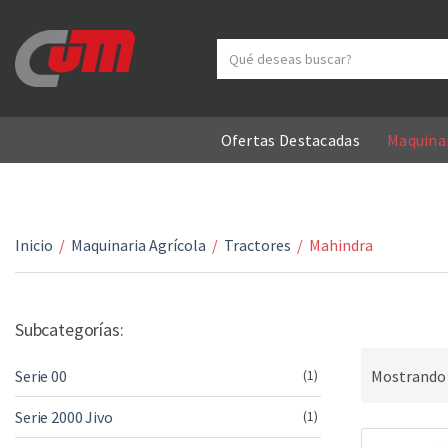
Search text
Category name
Ofertas Destacadas
Maquinar
Inicio
/
Maquinaria Agrícola
/
Tractores
/
Mahindra
Subcategorías:
Mostrando 
Serie 00
(1)
Serie 2000 Jivo
(1)