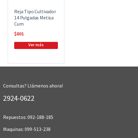
Reja Tipo Cultivador
14 Pulgadas Metisa
Cum
$
801
Consultas? Llámenos ahora!
2924-0622
Repuestos: 092-188-185
Maquinas: 099-513-238