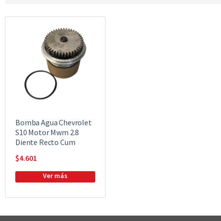
Bomba Agua Chevrolet
S10 Motor Mwm 2.8
Diente Recto Cum
$
4.601