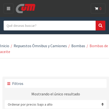
0
M
E
Search text
N
Search
Category name
U
Inicio
/
Repuestos Ómnibus y Camiones
/
Bombas
/
Bombas de
aceite
Filtros
Mostrando el único resultado