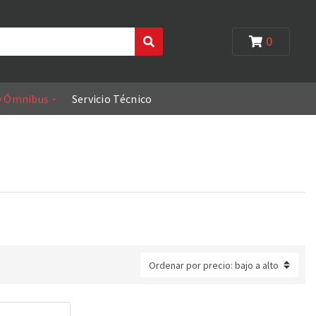
0
Search
y Ómnibus
Servicio Técnico