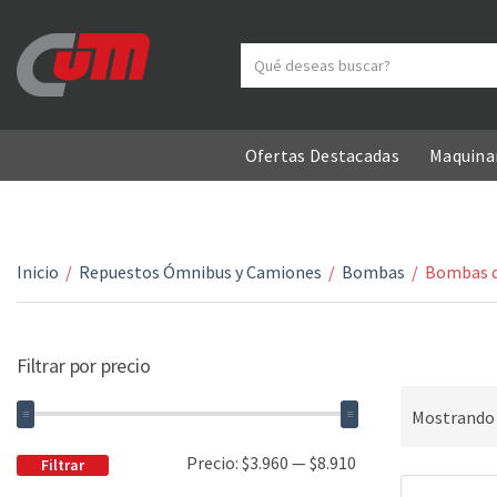
Search text
Category name
Ofertas Destacadas
Maquinar
Inicio
/
Repuestos Ómnibus y Camiones
/
Bombas
/
Bombas d
Filtrar por precio
Mostrando 
Precio:
$3.960
—
$8.910
Filtrar