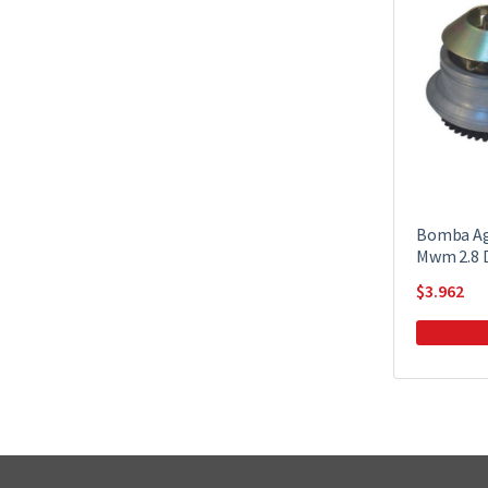
Bomba Ag
Mwm 2.8 
$
3.962