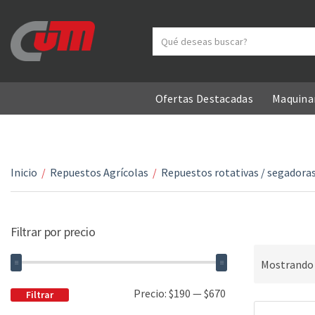
Search text
Category name
Ofertas Destacadas
Maquinar
Inicio
/
Repuestos Agrícolas
/
Repuestos rotativas / segadoras 
Filtrar por precio
Mostrando 
Precio:
$190
—
$670
Filtrar