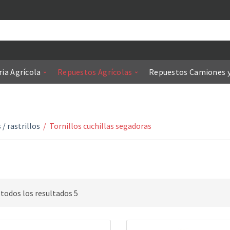
ia Agrícola
Repuestos Agrícolas
Repuestos Camiones 
/ rastrillos
/
Tornillos cuchillas segadoras
todos los resultados 5