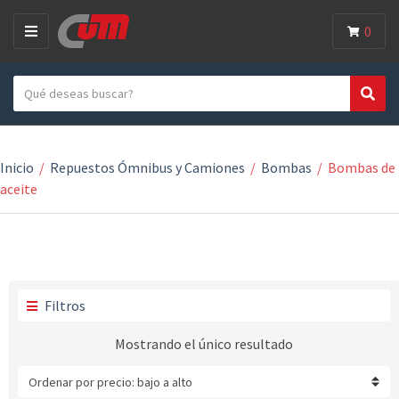
0
M
E
Search text
N
Search
Category name
U
Inicio
/
Repuestos Ómnibus y Camiones
/
Bombas
/
Bombas de
aceite
Filtros
Mostrando el único resultado