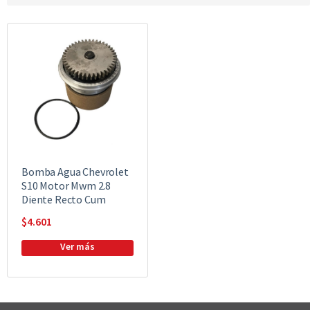
Bomba Agua Chevrolet
S10 Motor Mwm 2.8
Diente Recto Cum
$
4.601